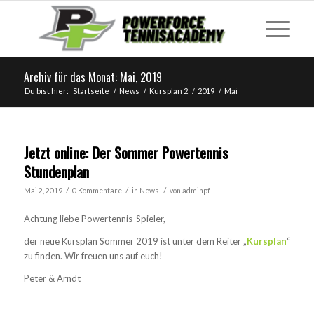
Archiv für das Monat: Mai, 2019
Du bist hier:
Startseite
/
News
/
Kursplan 2
/
2019
/
Mai
Jetzt online: Der Sommer Powertennis
Stundenplan
/
/
/
Mai 2, 2019
0 Kommentare
in
News
von
adminpf
Achtung liebe Powertennis-Spieler,
der neue Kursplan Sommer 2019 ist unter dem Reiter „
Kursplan
“
zu finden. Wir freuen uns auf euch!
Peter & Arndt