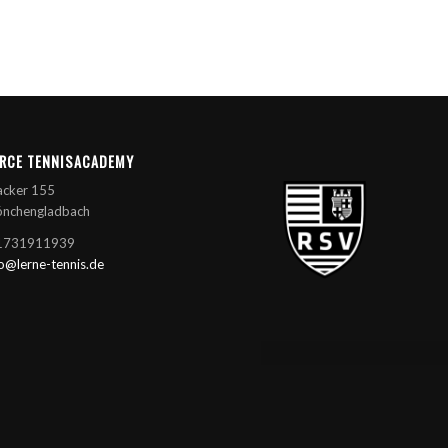
RCE TENNISACADEMY
acker 155
nchengladbach
01731911939
fo@lerne-tennis.de