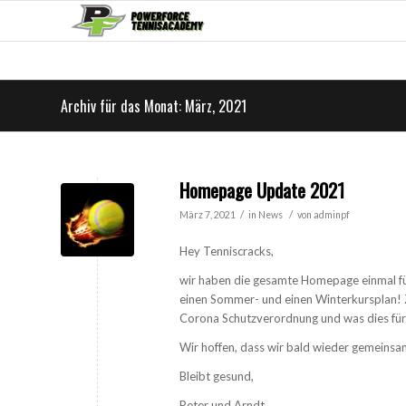
Archiv für das Monat: März, 2021
Homepage Update 2021
/
/
März 7, 2021
in
News
von
adminpf
Hey Tenniscracks,
wir haben die gesamte Homepage einmal fü
einen Sommer- und einen Winterkursplan! Zu
Corona Schutzverordnung und was dies für
Wir hoffen, dass wir bald wieder gemeinsa
Bleibt gesund,
Peter und Arndt