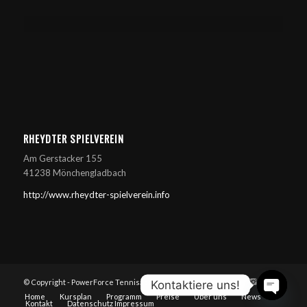
RHEYDTER SPIELVEREIN
Am Gerstacker 155
41238 Mönchengladbach
http://www.rheydter-spielverein.info
© Copyright - PowerForce Tennisacademy
Kontaktiere uns!
Home
Kursplan
Programm
Preise
Über uns
News
Kontakt
Datenschutz Impressum
Open