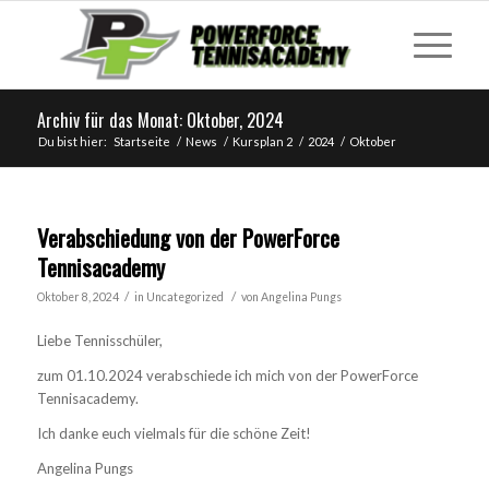
Archiv für das Monat: Oktober, 2024
Du bist hier:
Startseite
/
News
/
Kursplan 2
/
2024
/
Oktober
Verabschiedung von der PowerForce
Tennisacademy
/
/
Oktober 8, 2024
in
Uncategorized
von
Angelina Pungs
Liebe Tennisschüler,
zum 01.10.2024 verabschiede ich mich von der PowerForce
Tennisacademy.
Ich danke euch vielmals für die schöne Zeit!
Angelina Pungs