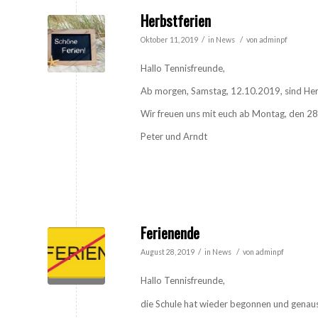
Herbstferien
/
/
Oktober 11, 2019
in
News
von
adminpf
Hallo Tennisfreunde,
Ab morgen, Samstag, 12.10.2019, sind Herb
Wir freuen uns mit euch ab Montag, den 28
Peter und Arndt
Ferienende
/
/
August 28, 2019
in
News
von
adminpf
Hallo Tennisfreunde,
die Schule hat wieder begonnen und genaus