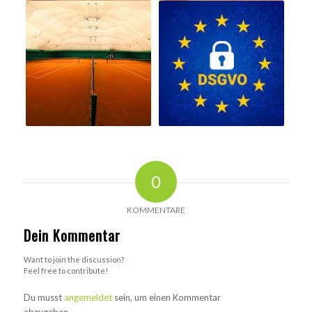
0
KOMMENTARE
Dein Kommentar
Want to join the discussion?
Feel free to contribute!
Du musst
angemeldet
sein, um einen Kommentar
abzugeben.