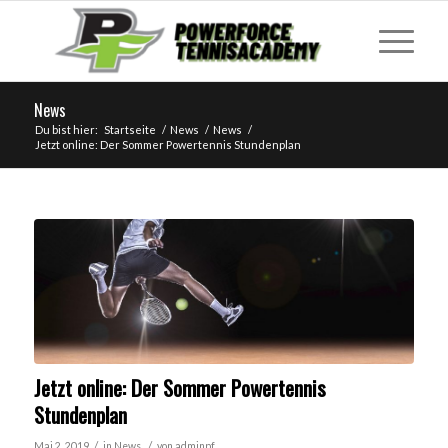
News
Du bist hier:
Startseite
/
News
/
News
/
Jetzt online: Der Sommer Powertennis Stundenplan
Jetzt online: Der Sommer Powertennis
Stundenplan
/
/
Mai 2, 2019
in
News
von
adminpf