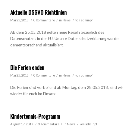
Aktuelle DSGVO Richtlinien
/
/
/
Mai 25, 2018
0 Kommentare
in
News
von
adminpf
Ab dem 25.05.2018 gelten neue Regeln bezüglich des
Datenschutzes in der EU. Unsere Datenschutzerklärung wurde
dementsprechend aktualisiert.
Die Ferien enden
/
/
/
Mai 25, 2018
0 Kommentare
in
News
von
adminpf
Die Ferien sind vorbei und ab Montag, dem 28.05.2018, sind wir
wieder für euch im Einsatz.
Kindertennis-Programm
/
/
/
August 17, 2017
0 Kommentare
in
News
von
adminpf