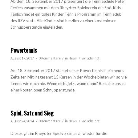
Ab dem 18. September 2017 präsentiert die Tennisschule Peter
Ferfers zusammen mit dem Rheydter Spielverein die Spö-Kids.
Täglich findet ein tolles Kinder Tennis Programm im Tennisclub
des RSV statt. Alle Kinder sind herzlich zu einer kostenlosen
Schnupperstunde eingeladen.
Powertennis
/
/
/
August 17, 2017
0 Kommentare
in
News
von
adminpf
Am 18. September 2017 startet unser Powertennis in ein neues
Zeitalter. Mit insgesamt 15 Kursen in der Woche bieten wir so viel
Tennis wie noch nie. Wenn nicht jetzt wann dann? Besuche uns zu
einer kostenlosen Schnupperstunde.
Spiel, Satz und Sieg
/
/
/
August 24, 2014
0 Kommentare
in
News
von
adminpf
Dieses gilt im Rheydter Spielverein auch wieder für die