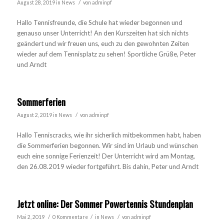
/
August 28, 2019
in
News
von
adminpf
Hallo Tennisfreunde, die Schule hat wieder begonnen und
genauso unser Unterricht! An den Kurszeiten hat sich nichts
geändert und wir freuen uns, euch zu den gewohnten Zeiten
wieder auf dem Tennisplatz zu sehen! Sportliche Grüße, Peter
und Arndt
Sommerferien
/
August 2, 2019
in
News
von
adminpf
Hallo Tenniscracks, wie ihr sicherlich mitbekommen habt, haben
die Sommerferien begonnen. Wir sind im Urlaub und wünschen
euch eine sonnige Ferienzeit! Der Unterricht wird am Montag,
den 26.08.2019 wieder fortgeführt. Bis dahin, Peter und Arndt
Jetzt online: Der Sommer Powertennis Stundenplan
/
/
/
Mai 2, 2019
0 Kommentare
in
News
von
adminpf